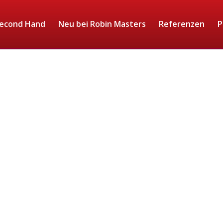
econd Hand
Neu bei Robin Masters
Referenzen
P